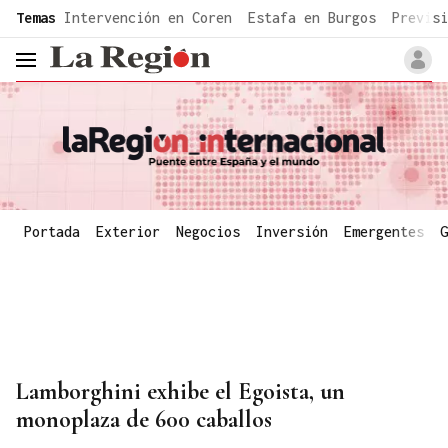
common.go-to-content
Temas
Intervención en Coren
Estafa en Burgos
Previsi
header.menu.open
Portada
Exterior
Negocios
Inversión
Emergentes
G
Lamborghini exhibe el Egoista, un
monoplaza de 600 caballos