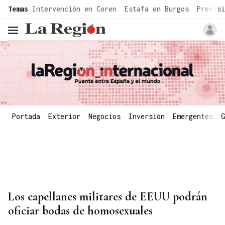
common.go-to-content
Temas
Intervención en Coren
Estafa en Burgos
Previsi
header.menu.open
Portada
Exterior
Negocios
Inversión
Emergentes
G
Los capellanes militares de EEUU podrán
oficiar bodas de homosexuales