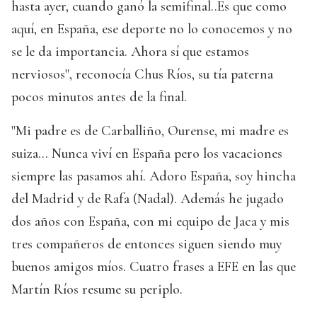
hasta ayer, cuando ganó la semifinal..Es que como
aquí, en España, ese deporte no lo conocemos y no
se le da importancia. Ahora sí que estamos
nerviosos", reconocía Chus Ríos, su tía paterna
pocos minutos antes de la final.
"Mi padre es de Carballiño, Ourense, mi madre es
suiza... Nunca viví en España pero los vacaciones
siempre las pasamos ahí. Adoro España, soy hincha
del Madrid y de Rafa (Nadal). Además he jugado
dos años con España, con mi equipo de Jaca y mis
tres compañeros de entonces siguen siendo muy
buenos amigos míos. Cuatro frases a EFE en las que
Martín Ríos resume su periplo.