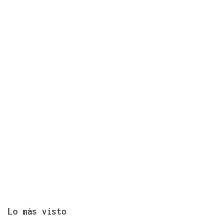
¿Sabe usted que desde la alerta por sequía en
Xunqueira de Ambía se consume el doble de agua?
Lo más visto