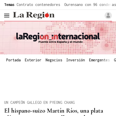
common.go-to-content
Temas
Contrato contenedores
Ourensano con 96 condenas
header.menu.open
Portada
Exterior
Negocios
Inversión
Emergentes
G
UN CAMPEÓN GALLEGO EN PYEONG CHANG
El hispano-suizo Martín Ríos, una plata