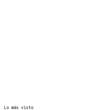
Accidente múltiple en la AP-9: cinco coches
implicados provocan retenciones a la salida de
Vigo
Lo más visto