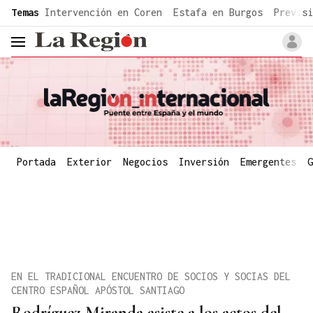
common.go-to-content
Temas
Intervención en Coren
Estafa en Burgos
Previsi
header.menu.open
Portada
Exterior
Negocios
Inversión
Emergentes
G
EN EL TRADICIONAL ENCUENTRO DE SOCIOS Y SOCIAS DEL
CENTRO ESPAÑOL APÓSTOL SANTIAGO
Rodríguez Miranda asiste a los actos del