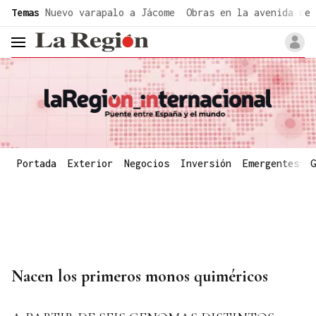
common.go-to-content
Temas
Nuevo varapalo a Jácome
Obras en la avenida de 
header.menu.open
Portada
Exterior
Negocios
Inversión
Emergentes
G
Nacen los primeros monos quiméricos