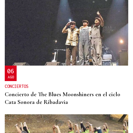
BIOGRAFÍAS
Jesusa Prado López, la fuerza ourensana que
iluminó La Habana
06
AGO
CONCIERTOS
Concierto de The Blues Moonshiners en el ciclo
Cata Sonora de Ribadavia