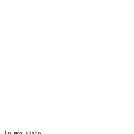
Oporto, el modelo a seguir para recuperar el
casco histórico de Ourense
Lo más visto