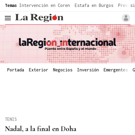
common.go-to-content
Temas
Intervención en Coren
Estafa en Burgos
Previsi
header.menu.open
Portada
Exterior
Negocios
Inversión
Emergentes
G
TENIS
Nadal, a la final en Doha