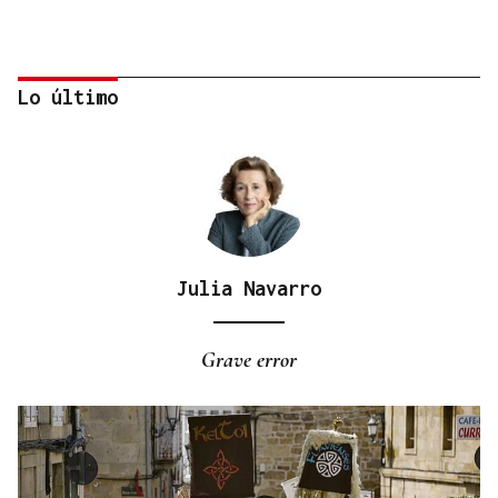
Lo último
Julia Navarro
BIOGRAFÍAS
Jesusa Prado López, la fuerza ourensana que
Grave error
iluminó La Habana