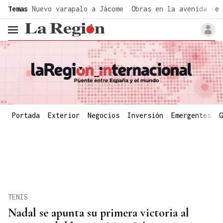
common.go-to-content
Temas
Nuevo varapalo a Jácome
Obras en la avenida de 
header.menu.open
Portada
Exterior
Negocios
Inversión
Emergentes
G
TENIS
Nadal se apunta su primera victoria al