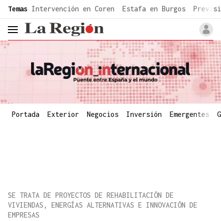
common.go-to-content
Temas
Intervención en Coren
Estafa en Burgos
Previsi
header.menu.open
Portada
Exterior
Negocios
Inversión
Emergentes
G
SE TRATA DE PROYECTOS DE REHABILITACIÓN DE
VIVIENDAS, ENERGÍAS ALTERNATIVAS E INNOVACIÓN DE
EMPRESAS