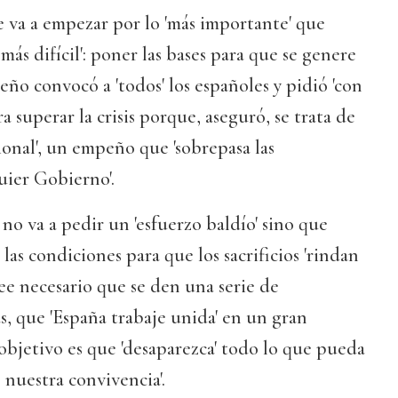
ue va a empezar por lo 'más importante' que
 más difícil': poner las bases para que se genere
ño convocó a 'todos' los españoles y pidió 'con
 superar la crisis porque, aseguró, se trata de
ional', un empeño que 'sobrepasa las
uier Gobierno'.
no va a pedir un 'esfuerzo baldío' sino que
las condiciones para que los sacrificios 'rindan
ree necesario que se den una serie de
as, que 'España trabaje unida' en un gran
u objetivo es que 'desaparezca' todo lo que pueda
e nuestra convivencia'.