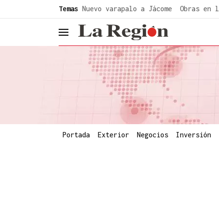
common.go-to-content
Temas
Nuevo varapalo a Jácome
Obras en l
header.menu.open
Portada
Exterior
Negocios
Inversión