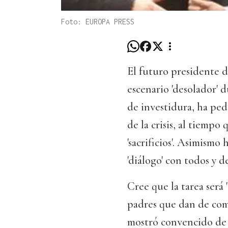
Foto: EUROPA PRESS
El futuro presidente 
escenario 'desolador' 
de investidura, ha ped
de la crisis, al tiempo
'sacrificios'. Asimismo
'diálogo' con todos y de
Cree que la tarea será 
padres que dan de come
mostró convencido de q