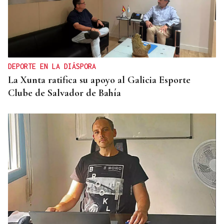
BIOGRAFÍAS
Jesusa Prado López, la fuerza ourensana que
iluminó La Habana
DEPORTE EN LA DIÁSPORA
La Xunta ratifica su apoyo al Galicia Esporte
Clube de Salvador de Bahía