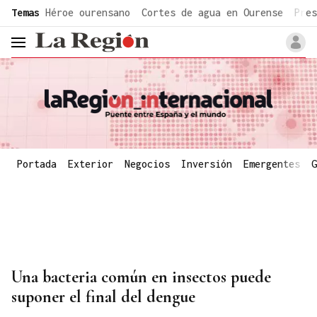
common.go-to-content
Temas
Héroe ourensano
Cortes de agua en Ourense
Pres
header.menu.open
Portada
Exterior
Negocios
Inversión
Emergentes
G
Una bacteria común en insectos puede
suponer el final del dengue