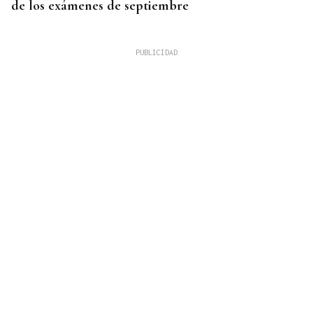
de los exámenes de septiembre
HEMEROTECA
Historia en 4 tiempos | Respeto para la única calle
sin coches