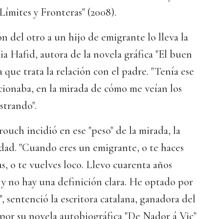
Límites y Fronteras" (2008).
n del otro a un hijo de emigrante lo lleva la
ia Hafid, autora de la novela gráfica "El buen
 que trata la relación con el padre. "Tenía ese
cionaba, en la mirada de cómo me veían los
astrando".
rouch incidió en ese "peso" de la mirada, la
idad. "Cuando eres un emigrante, o te haces
las, o te vuelves loco. Llevo cuarenta años
y no hay una definición clara. He optado por
i", sentenció la escritora catalana, ganadora del
or su novela autobiográfica "De Nador á Vic"