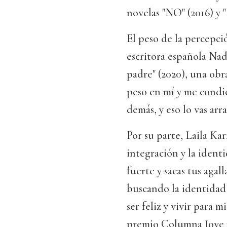
novelas "NO" (2016) y "
El peso de la percepció
escritora española Nad
padre" (2020), una obra
peso en mí y me condi
demás, y eso lo vas arr
Por su parte, Laila Kar
integración y la ident
fuerte y sacas tus agal
buscando la identidad 
ser feliz y vivir para m
premio Columna Jove p