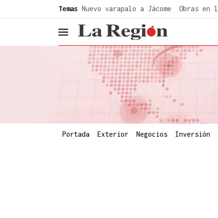
common.go-to-content
Temas
Nuevo varapalo a Jácome
Obras en l
header.menu.open
Portada
Exterior
Negocios
Inversión