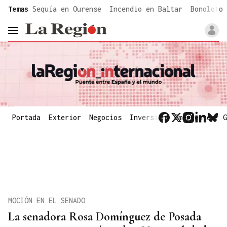
common.go-to-content
Temas
Sequía en Ourense
Incendio en Baltar
Bonoloto 
header.menu.open
Portada
Exterior
Negocios
Inversión
Emergentes
G
MOCIÓN EN EL SENADO
La senadora Rosa Domínguez de Posada