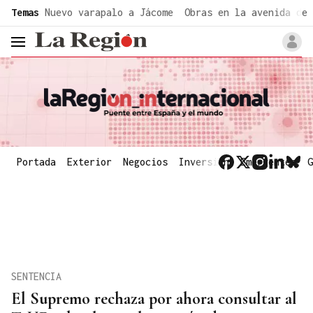
common.go-to-content
Temas
Nuevo varapalo a Jácome
Obras en la avenida de 
header.menu.open
Portada
Exterior
Negocios
Inversión
Emergentes
G
SENTENCIA
El Supremo rechaza por ahora consultar al