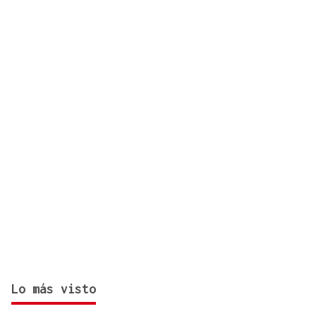
de combate de un patrullero de la Armada
colombiana
Lo más visto