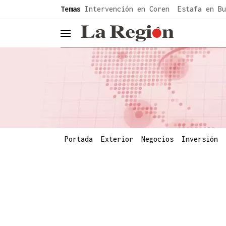
common.go-to-content
Temas
Intervención en Coren
Estafa en Bu
header.menu.open
Portada
Exterior
Negocios
Inversión