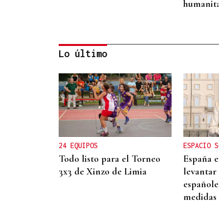
humanita
Lo último
RELACIONES DIPLOMÁTICAS
Chile y Venezuela retoman
sus relaciones consulares
tras dos años de ruptura
24 EQUIPOS
ESPACIO S
Todo listo para el Torneo
España ex
3x3 de Xinzo de Limia
levantar 
españole
medidas 