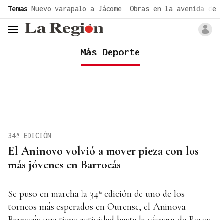
common.go-to-content
Temas
Nuevo varapalo a Jácome
Obras en la avenida de 
header.menu.open
Más Deporte
34ª EDICIÓN
El Aninovo volvió a mover pieza con los
más jóvenes en Barrocás
Se puso en marcha la 34ª edición de uno de los
torneos más esperados en Ourense, el Aninova
Barrocás que tiene actividad hasta la víspera de Reyes