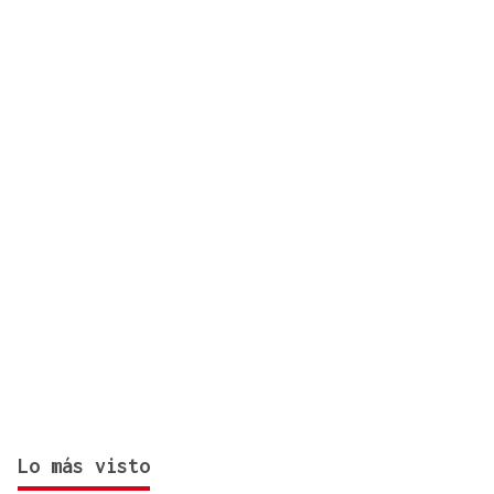
FESTA DO PULPO
Cartel musical del Pulpo Fest 2026
Lo más visto