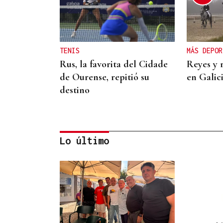
TENIS
MÁS DEPOR
Rus, la favorita del Cidade
Reyes y 
de Ourense, repitió su
en Galic
destino
Lo último
SUB-10 FEMENINA
La ourensana Anna Soares
roza el podio del