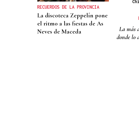
Campeonato de España de
Ch
RECUERDOS DE LA PROVINCIA
Ajedrez
La discoteca Zeppelín pone
el ritmo a las fiestas de As
La más a
Neves de Maceda
donde lo a
FUERTE VÍNCULO
Carlos Gómez, extremeño
con raíces en Ribadavia:
“Intentaré volver todos los
años porque Galicia es un