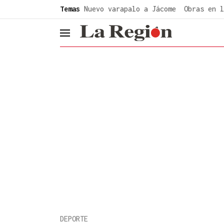
common.go-to-content
Temas
Nuevo varapalo a Jácome
Obras en l
header.menu.open
DEPORTE