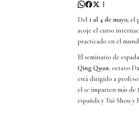
Del
1 al 4 de mayo,
el 
acoje el curso interna
practicado en el mund
El seminario de espada
Qing Quan
, octavo Da
está dirigido a profeso
el se imparten más de 8
españda y Tui Shou y F