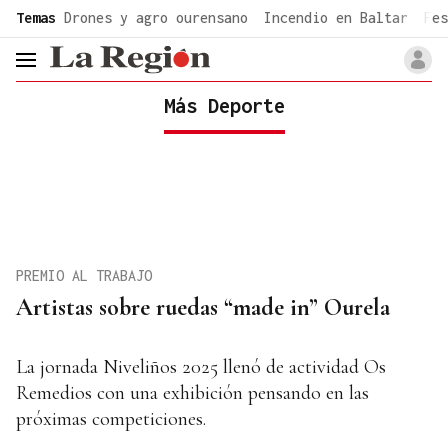
common.go-to-content
Temas
Drones y agro ourensano
Incendio en Baltar
Fes
header.menu.open
Más Deporte
PREMIO AL TRABAJO
Artistas sobre ruedas “made in” Ourela
La jornada Niveliños 2025 llenó de actividad Os
Remedios con una exhibición pensando en las
próximas competiciones.