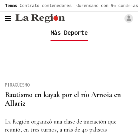
common.go-to-content
Temas
Contrato contenedores
Ourensano con 96 condenas
header.menu.open
Más Deporte
PIRAGÜISMO
Bautismo en kayak por el río Arnoia en
Allariz
La Región organizó una clase de iniciación que
reunió, en tres turnos, a más de 40 palistas