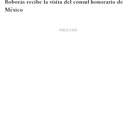
Boborás recibe la visita del cónsul honorario de
México
OBITUARIO
Muere Ana Belén Castro, concejala de Padrón