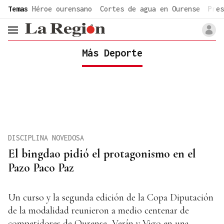
common.go-to-content
Temas
Héroe ourensano
Cortes de agua en Ourense
Pres
header.menu.open
Más Deporte
DISCIPLINA NOVEDOSA
El bingdao pidió el protagonismo en el
Pazo Paco Paz
Un curso y la segunda edición de la Copa Diputación
de la modalidad reunieron a medio centenar de
competidores de Ourense, Verín y Vigo en una