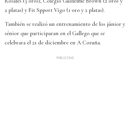
Rosales (3 oros), Colegio Guillelme Brown (2 oros y
2 platas) y Fit Spport Vigo (1 oro y 2 platas).
También se realizó un entrenamiento de los júnior y
sénior que participaran en el Gallego que se
celebrara el 21 de diciembre en A Coruña.