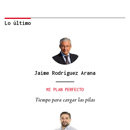
Lo último
Jaime Rodríguez Arana
SUB-10 FEMENINA
La ourensana Anna Soares roza el podio del
MI PLAN PERFECTO
Campeonato de España de Ajedrez
Tiempo para cargar las pilas