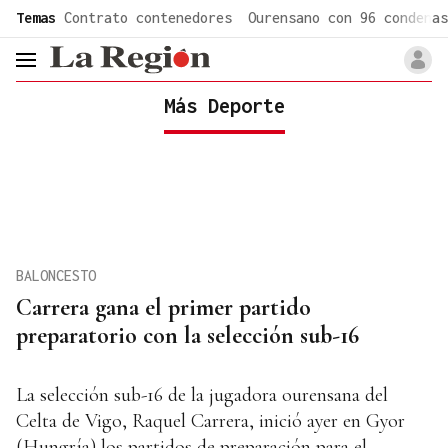
common.go-to-content
Temas
Contrato contenedores
Ourensano con 96 condenas
header.menu.open
Más Deporte
BALONCESTO
Carrera gana el primer partido
preparatorio con la selección sub-16
La selección sub-16 de la jugadora ourensana del
Celta de Vigo, Raquel Carrera, inició ayer en Gyor
(Hungría) los partidos de preparación para el