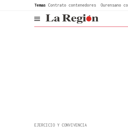
common.go-to-content
Temas
Contrato contenedores
Ourensano co
header.menu.open
EJERCICIO Y CONVIVENCIA