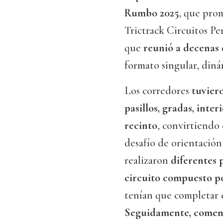
Rumbo 2025
, que pro
Trictrack Circuitos P
que
reunió a decenas 
formato singular, diná
Los corredores
tuviero
pasillos, gradas, inte
recinto
, convirtiendo 
desafío de orientación
realizaron
diferentes 
circuito compuesto p
tenían que completar 
Seguidamente, comenz