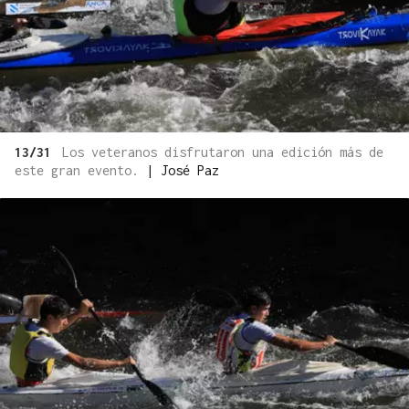
13/31
Los veteranos disfrutaron una edición más de
este gran evento.
|
José Paz