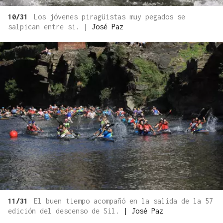
10/31
Los jóvenes piragüistas muy pegados se
salpican entre si.
|
José Paz
11/31
El buen tiempo acompañó en la salida de la 57
edición del descenso de Sil.
|
José Paz