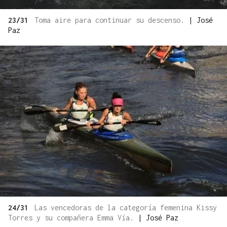
23/31
Toma aire para continuar su descenso.
|
José
Paz
24/31
Las vencedoras de la categoría femenina Kissy
Torres y su compañera Emma Vía.
|
José Paz