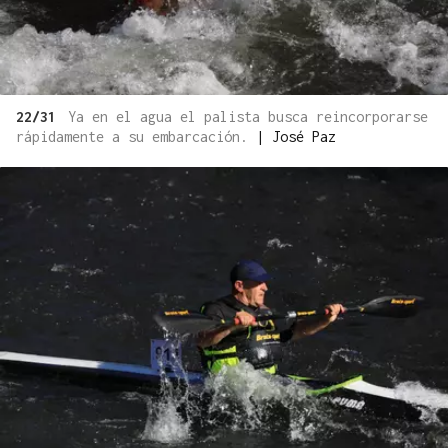
22/31
Ya en el agua el palista busca reincorporarse
rápidamente a su embarcación.
|
José Paz