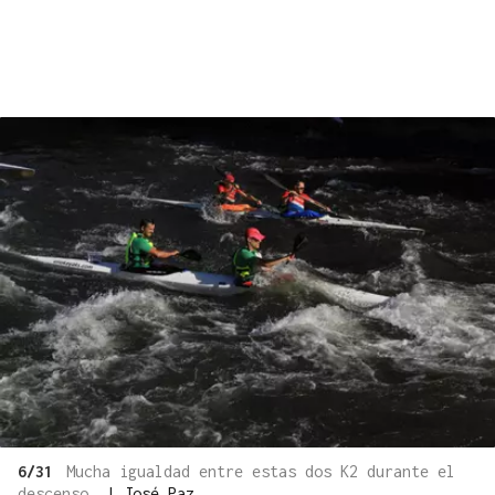
6/31
Mucha igualdad entre estas dos K2 durante el
descenso.
|
José Paz