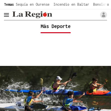
common.go-to-content
Temas
Sequía en Ourense
Incendio en Baltar
Bonoloto 
header.menu.open
Más Deporte