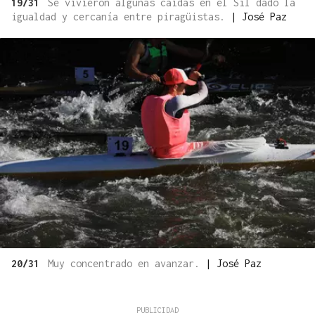
19/31
Se vivieron algunas caídas en el Sil dado la
igualdad y cercanía entre piragüistas.
|
José Paz
20/31
Muy concentrado en avanzar.
|
José Paz