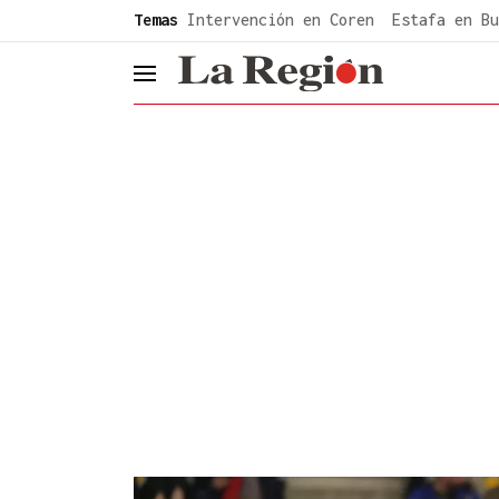
common.go-to-content
Temas
Intervención en Coren
Estafa en Bu
header.menu.open