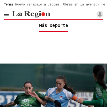
common.go-to-content
Temas
Nuevo varapalo a Jácome
Obras en la avenida de 
header.menu.open
Más Deporte