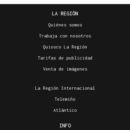
LA REGIÓN
Quiénes somos
Trabaja con nosotros
Quiosco La Región
Tarifas de publicidad
AHORRO ENERGÉTICO
Venta de imágenes
La UE lanza una campaña de ahorro energético
doméstico
La Región Internacional
Telemiño
Atlántico
INFO