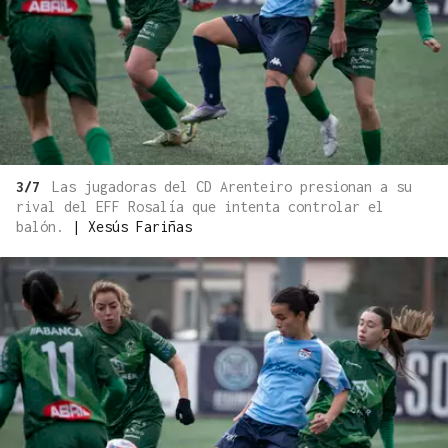
3/7
Las jugadoras del CD Arenteiro presionan a su
rival del EFF Rosalía que intenta controlar el
balón.
|
Xesús Fariñas