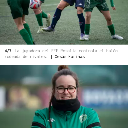
4/7
La jugadora del EFF Rosalía controla el balón
rodeada de rivales.
|
Xesús Fariñas