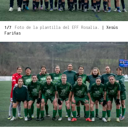
1/7
Foto de la plantilla del EFF Rosalia.
|
Xesús
Fariñas