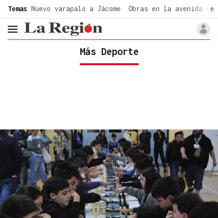
common.go-to-content
Temas
Nuevo varapalo a Jácome
Obras en la avenida de 
header.menu.open
Más Deporte