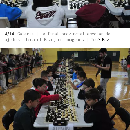
4/14
Galería | La final provincial escolar de
ajedrez llena el Pazo, en imágenes
|
José Paz