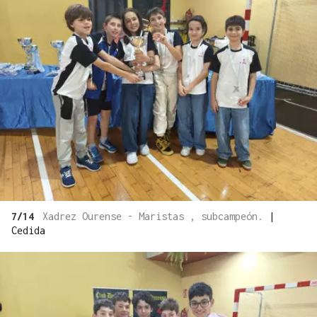
7/14
Xadrez Ourense - Maristas , subcampeón.
|
Cedida