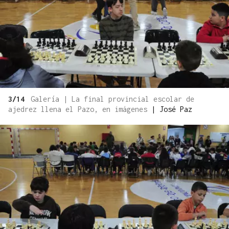
3/14
Galería | La final provincial escolar de
ajedrez llena el Pazo, en imágenes
|
José Paz