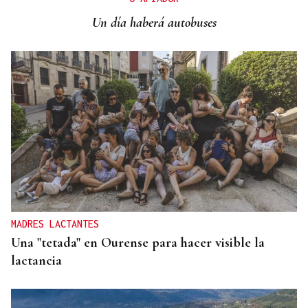
Campeonato de España de Ajedrez
Un día haberá autobuses
MADRES LACTANTES
Una "tetada" en Ourense para hacer visible la
lactancia