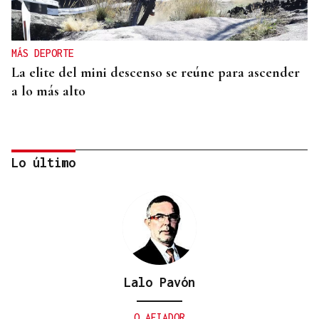
MÁS DEPORTE
La elite del mini descenso se reúne para ascender
a lo más alto
Lo último
Lalo Pavón
SUB-10 FEMENINA
La ourensana Anna Soares roza el podio del
O AFIADOR