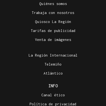
Quiénes somos
Trabaja con nosotros
Quiosco La Región
Tarifas de publicidad
ACTIVIDADES DE VERANO
Venta de imágenes
Los recuerdos de la infancia unen generaciones en
Piñor
La Región Internacional
Telemiño
Atlántico
INFO
Canal ético
Política de privacidad