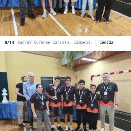
9/14
Xadrez Ourense Carlsen, campeón.
|
Cedida