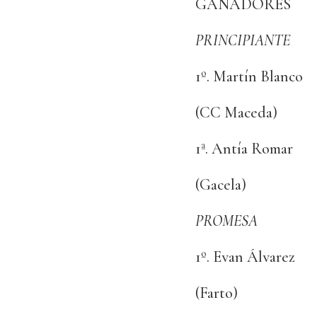
GANADORES
PRINCIPIANTE
1º. Martín Blanco
(CC Maceda)
1ª. Antía Romar
(Gacela)
PROMESA
1º. Evan Álvarez
(Farto)