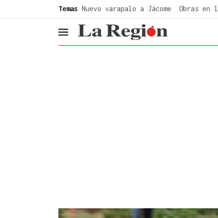
common.go-to-content
Temas
Nuevo varapalo a Jácome
Obras en l
header.menu.open