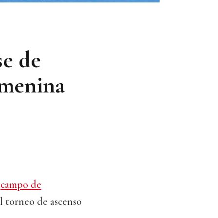
se de
emenina
l
campo de
l torneo de ascenso