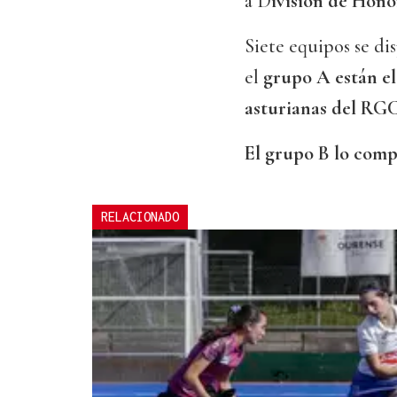
a D
ivisión de Hono
Siete equipos se di
el
grupo A están e
asturianas del RG
El grupo B lo comp
RELACIONADO