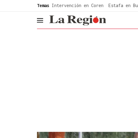
common.go-to-content
Temas
Intervención en Coren
Estafa en Bu
header.menu.open