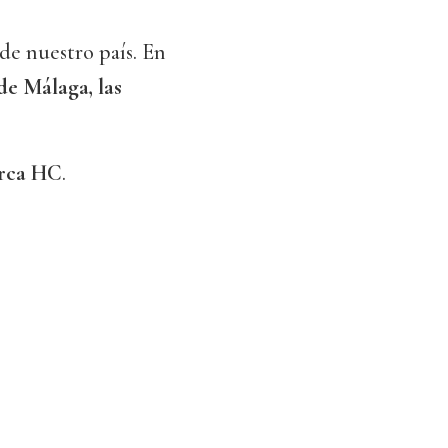
de nuestro país. En
e Málaga, las
orca HC
.