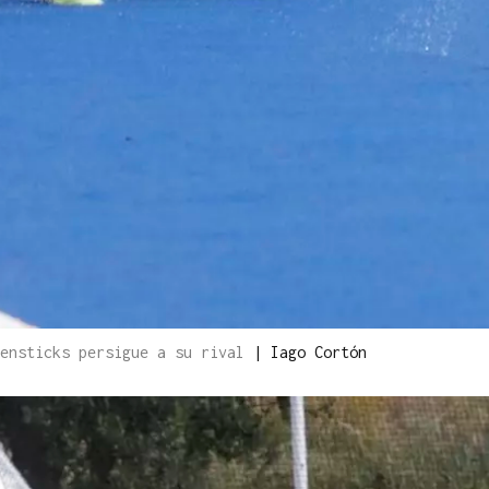
rensticks persigue a su rival
|
Iago Cortón