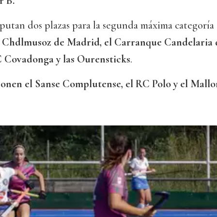
r B.
sputan dos plazas para la segunda máxima categoría 
l Chdlmusoz de Madrid, el Carranque Candelaria d
C Covadonga y las Ourensticks
.
onen el Sanse Complutense, el RC Polo y el Mall