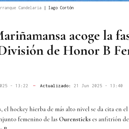
arranque Candelaria
|
Iago Cortón
Mariñamansa acoge la fa
 División de Honor B F
2025 - 13:22
—
Actualizado:
21 Jun 2025 - 13:40
, el hockey hierba de más alto nivel se da cita en e
onjunto femenino de las
Ourensticks
es anfitrión de