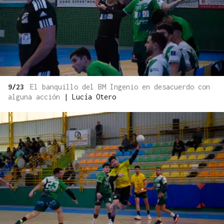
9/23
El banquillo del BM Ingenio en desacuerdo con
alguna acción
|
Lucía Otero