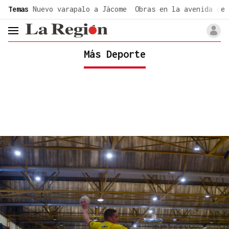
common.go-to-content
Temas
Nuevo varapalo a Jácome
Obras en la avenida de 
header.menu.open
Más Deporte