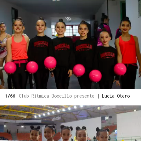
1/66
Club Rítmica Boecillo presente
|
Lucía Otero