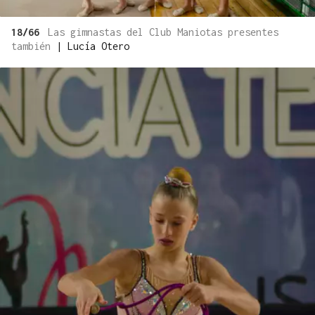
18/66
Las gimnastas del Club Maniotas presentes
también
|
Lucía Otero