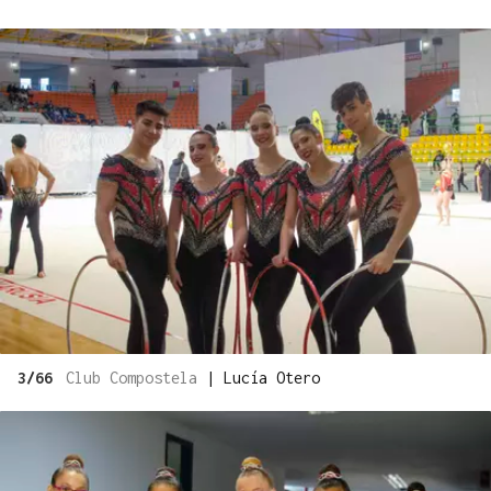
3/66
Club Compostela
|
Lucía Otero