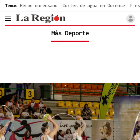
common.go-to-content
Temas
Héroe ourensano
Cortes de agua en Ourense
Pres
header.menu.open
Más Deporte