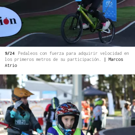
9/24
Pedaleos con fuerza para adquirir velocidad en
los primeros metros de su participación.
|
Marcos
Atrio