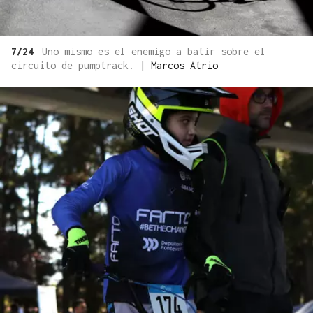
7/24
Uno mismo es el enemigo a batir sobre el
circuito de pumptrack.
|
Marcos Atrio