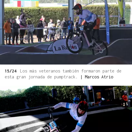
15/24
Los más veteranos también formaron parte de
esta gran jornada de pumptrack.
|
Marcos Atrio