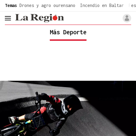
common.go-to-content
Temas
Drones y agro ourensano
Incendio en Baltar
Fes
header.menu.open
Más Deporte