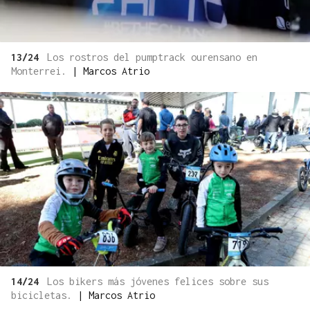
13/24
Los rostros del pumptrack ourensano en
Monterrei.
|
Marcos Atrio
14/24
Los bikers más jóvenes felices sobre sus
bicicletas.
|
Marcos Atrio