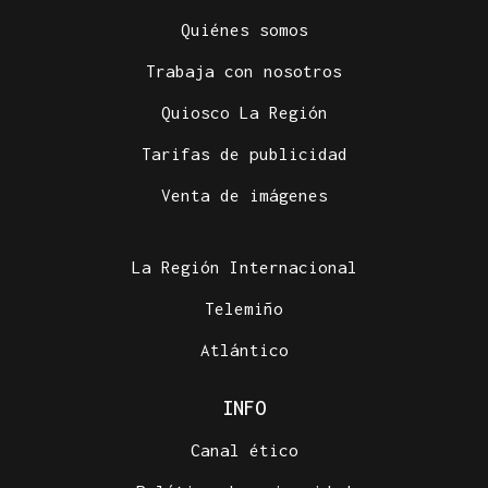
Quiénes somos
Trabaja con nosotros
Quiosco La Región
Tarifas de publicidad
LEMBRANZAS
Venta de imágenes
Ourense no tempo: álbum de verano | El coche de
las lecheras
La Región Internacional
Telemiño
Atlántico
INFO
Canal ético