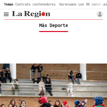
common.go-to-content
Temas
Contrato contenedores
Ourensano con 96 condenas
header.menu.open
Más Deporte