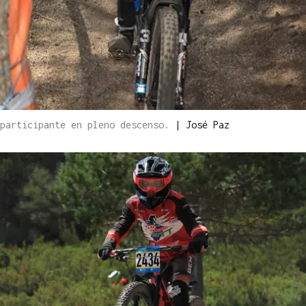
 participante en pleno descenso.
|
José Paz