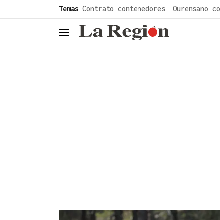
common.go-to-content
Temas
Contrato contenedores
Ourensano co
header.menu.open