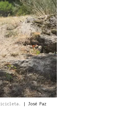
bicicleta.
|
José Paz