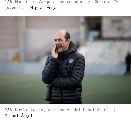
1/6
Marquitos Vázquez, entrenador del Ourense CF
juvenil.
|
Miguel Ángel
2/6
Rubén García, entrenador del Pabellón CF.
|
Miguel Ángel