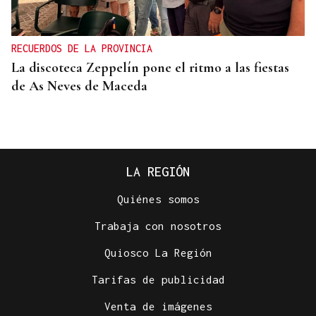
RECUERDOS DE LA PROVINCIA
La discoteca Zeppelín pone el ritmo a las fiestas
de As Neves de Maceda
LA REGIÓN
Quiénes somos
Chicho Outeiriño
Trabaja con nosotros
DEAMBULANDO
Quiosco La Región
La más alta costa de Galicia, donde lo agreste hace
Tarifas de publicidad
florecer el mito
Venta de imágenes