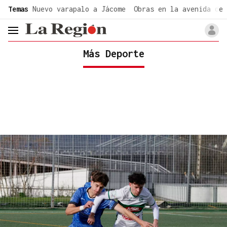
common.go-to-content
Temas
Nuevo varapalo a Jácome
Obras en la avenida de 
header.menu.open
Más Deporte