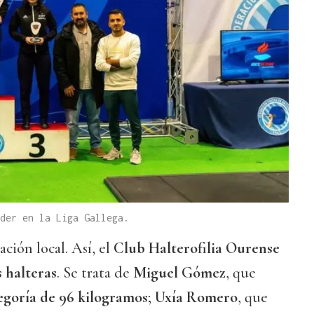
der en la Liga Gallega.
ación local. Así, el
Club Halterofilia Ourense
s halteras
. Se trata de
Miguel Gómez
, que
egoría de 96 kilogramos
;
Uxía Romero
, que