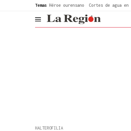
common.go-to-content
Temas
Héroe ourensano
Cortes de agua en 
header.menu.open
HALTEROFILIA