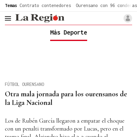
common.go-to-content
Temas
Contrato contenedores
Ourensano con 96 condenas
header.menu.open
Más Deporte
FÚTBOL OURENSANO
Otra mala jornada para los ourensanos de
la Liga Nacional
Los de Rubén García llegaron a empatar el choque
con un penalti transformado por Lucas, pero en el
tramo final, Alejandro hizo el 3-2 cuando el