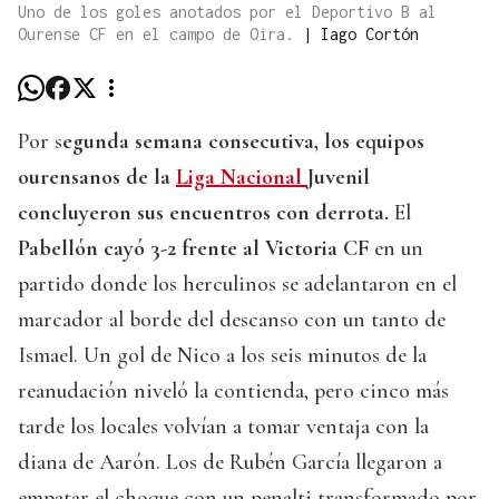
Uno de los goles anotados por el Deportivo B al
Ourense CF en el campo de Oira.
|
Iago Cortón
Por s
egunda semana consecutiva, los equipos
ourensanos de la
Liga Nacional
Juvenil
concluyeron sus encuentros con derrota.
El
Pabellón cayó 3-2 frente al Victoria CF
en un
partido donde los herculinos se adelantaron en el
marcador al borde del descanso con un tanto de
Ismael. Un gol de Nico a los seis minutos de la
reanudación niveló la contienda, pero cinco más
tarde los locales volvían a tomar ventaja con la
diana de Aarón. Los de Rubén García llegaron a
empatar el choque con un penalti transformado por