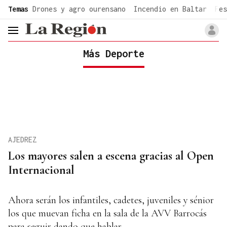
common.go-to-content
Temas
Drones y agro ourensano
Incendio en Baltar
Fes
header.menu.open
Más Deporte
AJEDREZ
Los mayores salen a escena gracias al Open
Internacional
Ahora serán los infantiles, cadetes, juveniles y sénior
los que muevan ficha en la sala de la AVV Barrocás
para seguir dando que hablar.