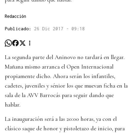
Redacción
Publicado:
26 Dic 2017 - 09:18
La segunda parte del Aninovo no tardará en llegar.
Mañana mismo arranca el Open Internacional
propiamente dicho. Ahora serán los infantiles,
cadetes, juveniles y sénior los que muevan ficha en la
sala de la AVV Barrocás para seguir dando que
hablar.
La inauguración será a las 20:00 horas, ya con el
clásico saque de honor y pistoletazo de inicio, para