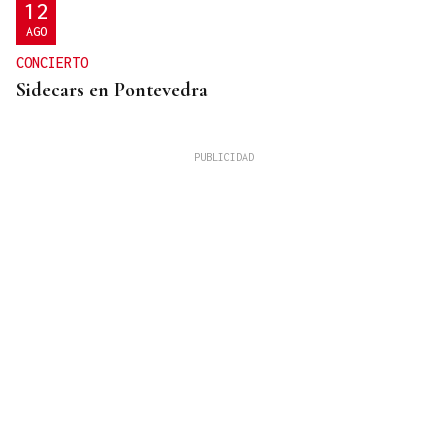
12
AGO
CONCIERTO
Sidecars en Pontevedra
DESCUENTOS DE HASTA EL 90%
El Verano Joven supera los 2,5 millones de viajes y
roza los dos millones de registros