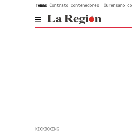
common.go-to-content
Temas
Contrato contenedores
Ourensano co
header.menu.open
KICKBOXING