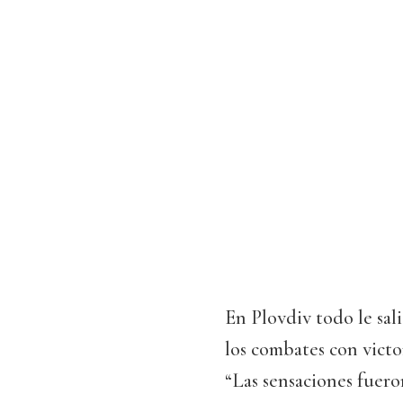
En Plovdiv todo le sal
los combates con victor
“Las sensaciones fuer