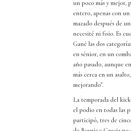
un poco más y mejor, 
entero, apenas con un
mazado después de un
necesité ni fisio. Es c
Gané las dos categoría
en sénior, en un comba
año pasado, aunque en 
más cerca en un asalto
mejorando”.
La temporada del kickb
el podio en todas las 
participó, tres de cinc
de Bosnia y Grecia no 