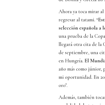
Ahora ya toca mirar al
regresar al tatami. “
Est
selección española a 
una prueba de la Cop
llegará otra cita de l
de septiembre, una ci
en Hungría.
El Mundia
año más como júnior, p
mi oportunidad. En 202
oro".
Además, también tocan