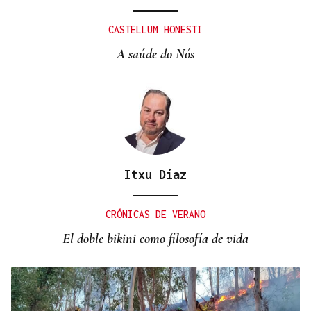
MÁS DEPORTE
La ourensana Anna Soares roza el podio del
CASTELLUM HONESTI
Campeonato de España de Ajedrez
A saúde do Nós
Itxu Díaz
CRÓNICAS DE VERANO
El doble bikini como filosofía de vida