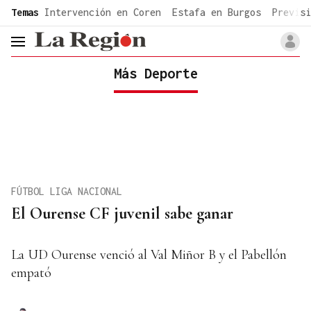
common.go-to-content
Temas
Intervención en Coren
Estafa en Burgos
Previsi
header.menu.open
Más Deporte
FÚTBOL LIGA NACIONAL
El Ourense CF juvenil sabe ganar
La UD Ourense venció al Val Miñor B y el Pabellón
empató