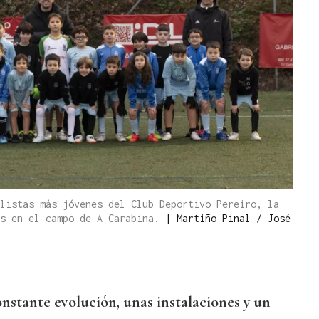
listas más jóvenes del Club Deportivo Pereiro, la
os en el campo de A Carabina.
|
Martiño Pinal / José
onstante evolución, unas instalaciones y un