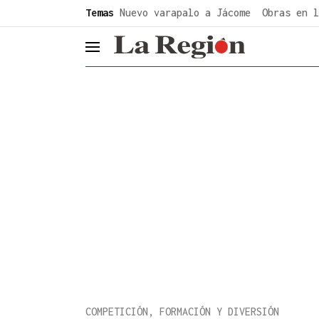
common.go-to-content
Temas
Nuevo varapalo a Jácome
Obras en l
header.menu.open
COMPETICIÓN, FORMACIÓN Y DIVERSIÓN