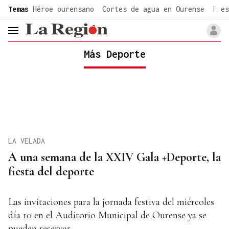
common.go-to-content
Temas
Héroe ourensano
Cortes de agua en Ourense
Pres
header.menu.open
Más Deporte
LA VELADA
A una semana de la XXIV Gala +Deporte, la
fiesta del deporte
Las invitaciones para la jornada festiva del miércoles
día 10 en el Auditorio Municipal de Ourense ya se
pueden reservar