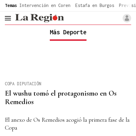
common.go-to-content
Temas
Intervención en Coren
Estafa en Burgos
Previsi
header.menu.open
Más Deporte
COPA DIPUTACIÓN
El wushu tomó el protagonismo en Os
Remedios
El anexo de Os Remedios acogió la primera fase de la
Copa