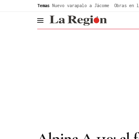
common.go-to-content
Temas
Nuevo varapalo a Jácome
Obras en l
header.menu.open
Alpine A 110: el 