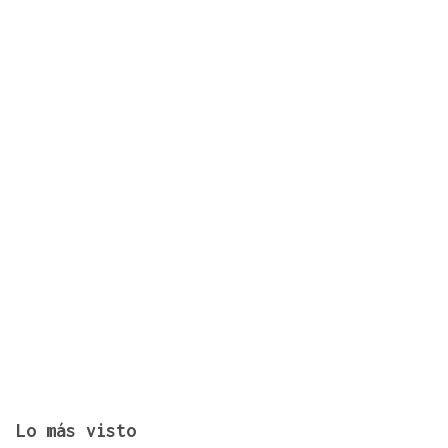
Convocadas 25 plazas para médicos de Urgencias
en el CHUO
Lo más visto