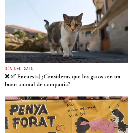
A TODA VELOCIDAD
Vídeo | Así fue el espectacular salto de “Cohete”
Suárez en el Rally Rías Baixas que dejó sin
respiración a los aficionados
DÍA DEL GATO
❌ ✅ Encuesta| ¿Consideras que los gatos son un
buen animal de compañía?