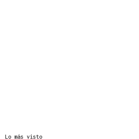
AGO
CONCIERTO
Javier Vargas Blues, lo mejor del rock sureño, en
Gondomar
Lo más visto