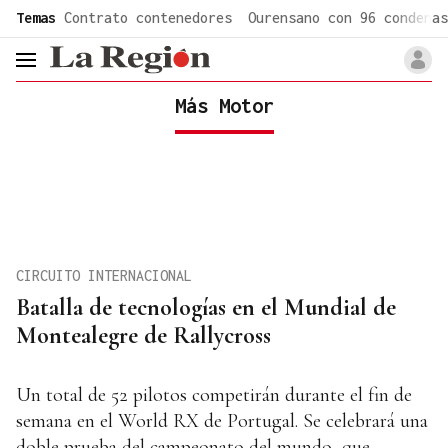
common.go-to-content
Temas
Contrato contenedores
Ourensano con 96 condenas
header.menu.open
Más Motor
CIRCUITO INTERNACIONAL
Batalla de tecnologías en el Mundial de
Montealegre de Rallycross
Un total de 52 pilotos competirán durante el fin de
semana en el World RX de Portugal. Se celebrará una
doble prueba del campeonato del mundo, que