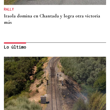
RALLY
Iraola domina en Chantada y logra otra victoria
más
Lo último
A TODA VELOCIDAD
Vídeo | Así fue el espectacular salto de “Cohete”
Suárez en el Rally Rías Baixas que dejó sin