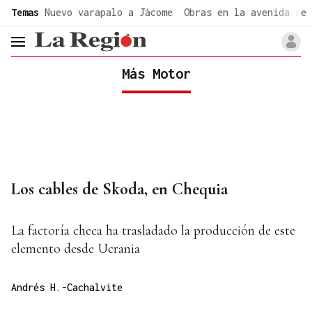
common.go-to-content
Temas
Nuevo varapalo a Jácome
Obras en la avenida de 
header.menu.open
Más Motor
Los cables de Skoda, en Chequia
La factoría checa ha trasladado la producción de este
elemento desde Ucrania
Andrés H.-Cachalvite