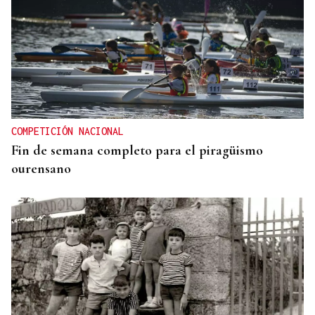
A TODA VELOCIDAD
Vídeo | Así fue el espectacular salto de “Cohete”
Suárez en el Rally Rías Baixas que dejó sin
respiración a los aficionados
COMPETICIÓN NACIONAL
Fin de semana completo para el piragüismo
ourensano