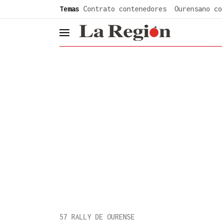
common.go-to-content
Temas
Contrato contenedores
Ourensano co
header.menu.open
57 RALLY DE OURENSE