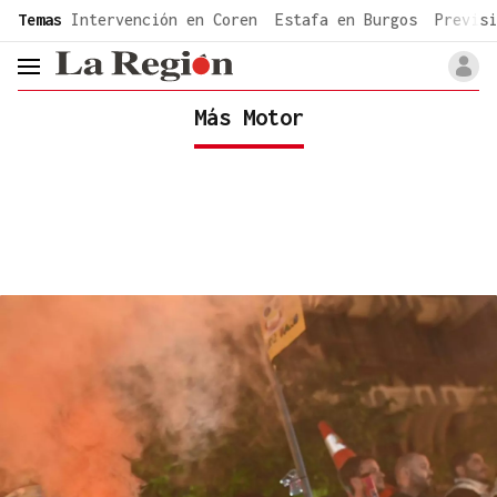
common.go-to-content
Temas
Intervención en Coren
Estafa en Burgos
Previsi
header.menu.open
Más Motor