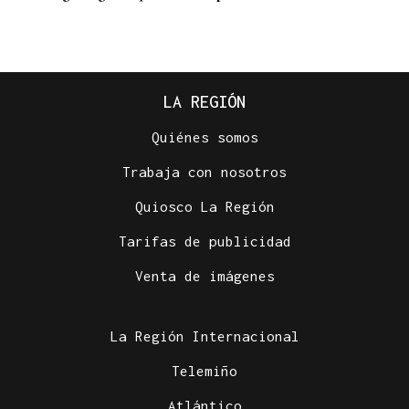
LA REGIÓN
Quiénes somos
Trabaja con nosotros
Quiosco La Región
Tarifas de publicidad
24 EQUIPOS
Venta de imágenes
Todo listo para el Torneo 3x3 de Xinzo de Limia
La Región Internacional
Telemiño
Atlántico