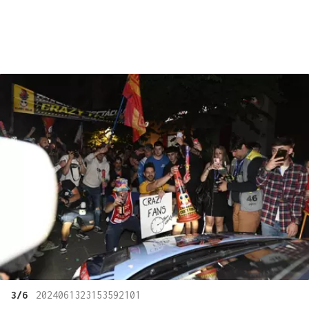
3/6
2024061323153592101