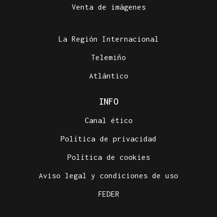
Venta de imágenes
Más de 1.340 menores migrantes continúan en
Ceuta tras la entrada masiva
La Región Internacional
Telemiño
Atlántico
INFO
Canal ético
Política de privacidad
Política de cookies
Aviso legal y condiciones de uso
FEDER