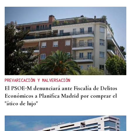
A TODA VELOCIDAD
Vídeo | Así fue el espectacular salto de “Cohete”
Suárez en el Rally Rías Baixas que dejó sin
respiración a los aficionados
PREVARICACIÓN Y MALVERSACIÓN
El PSOE-M denunciará ante Fiscalía de Delitos
Económicos a Planifica Madrid por comprar el
"ático de lujo"