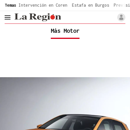
common.go-to-content
Temas
Intervención en Coren
Estafa en Burgos
Previsi
header.menu.open
Más Motor