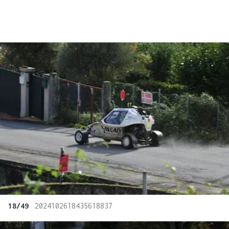
18/49
2024102618435618837