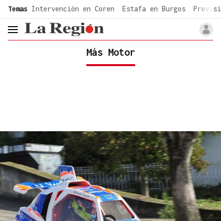
common.go-to-content
Temas
Intervención en Coren
Estafa en Burgos
Previsi
header.menu.open
Más Motor