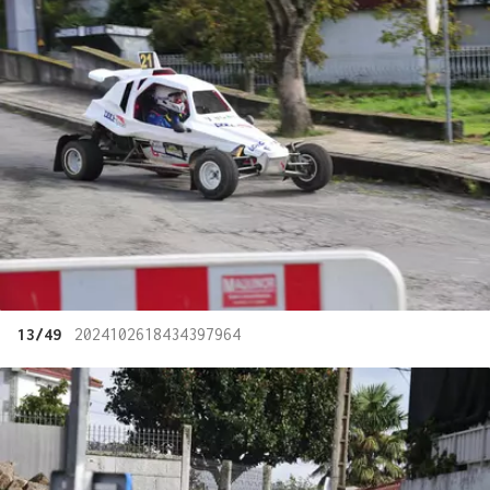
13/49
2024102618434397964