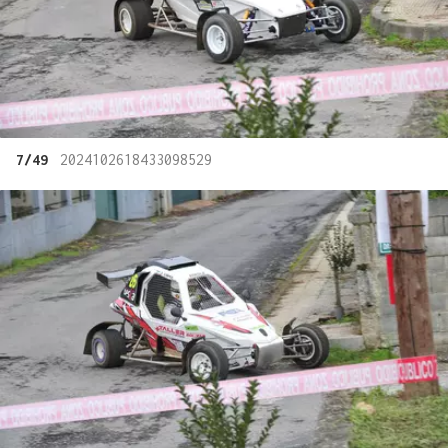
7/49
2024102618433098529