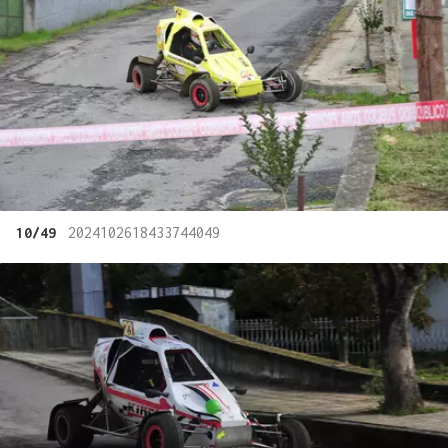
10/49
2024102618433744049