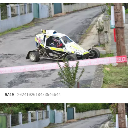
9/49
2024102618433546644