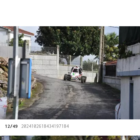
12/49
2024102618434197184