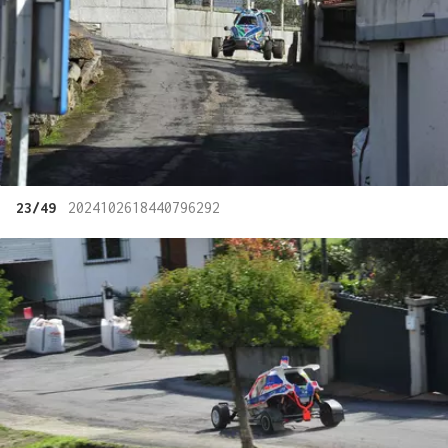
23/49
2024102618440796292