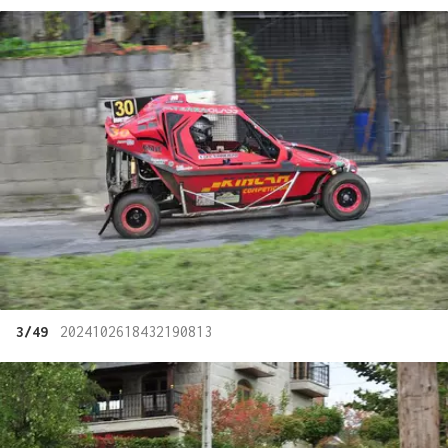
3/49
2024102618432190813