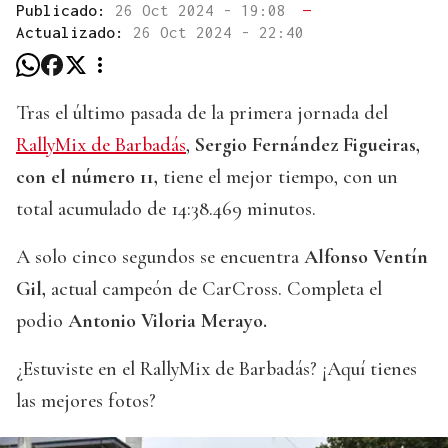
Publicado:
26 Oct 2024 - 19:08
—
Actualizado:
26 Oct 2024 - 22:40
Tras el último pasada de la primera jornada del
RallyMix de Barbadás
,
Sergio Fernández Figueiras,
con el número 11,
tiene el mejor tiempo, con un
total acumulado de 14:38.469 minutos.
A solo cinco segundos se encuentra
Alfonso Ventín
Gil,
actual campeón de CarCross. Completa el
podio
Antonio Viloria Merayo.
¿Estuviste en el RallyMix de Barbadás? ¡Aquí tienes
las mejores fotos?