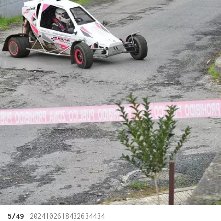
5/49
2024102618432634434