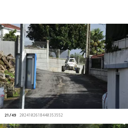
21/49
2024102618440353552