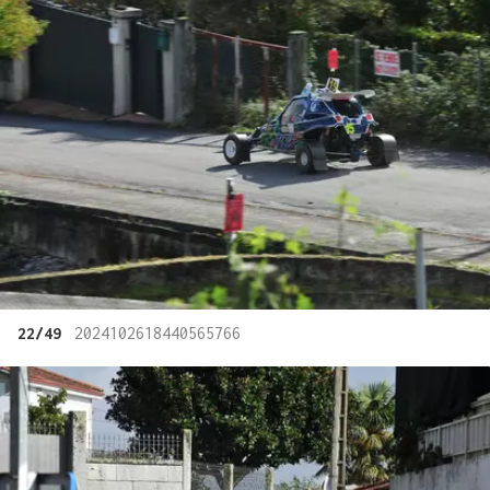
22/49
2024102618440565766