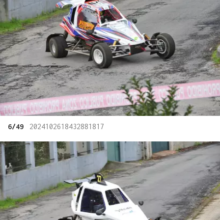
6/49
2024102618432881817