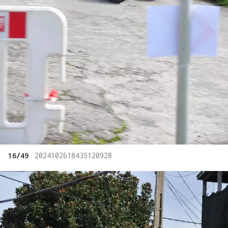
16/49
2024102618435120928