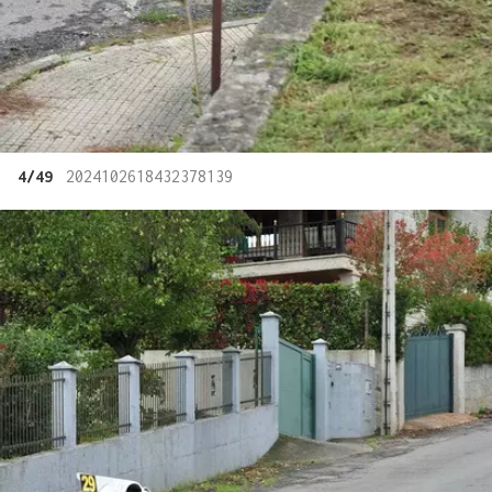
4/49
2024102618432378139