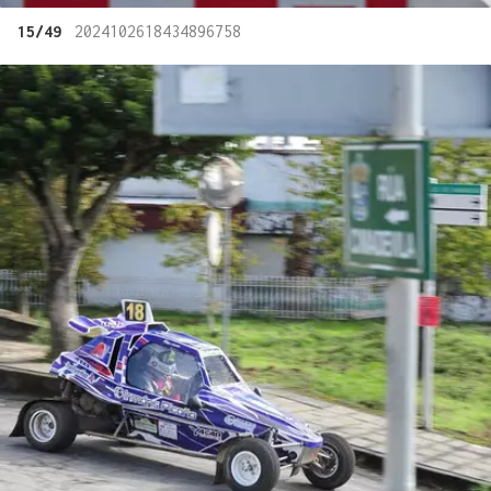
15/49
2024102618434896758