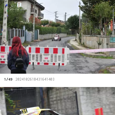
1/49
2024102618431641403